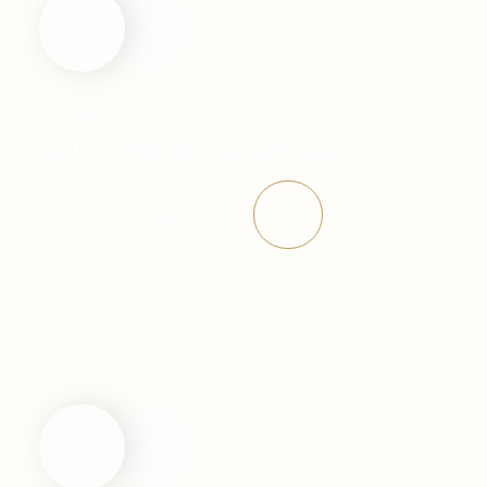
Клуб
на Новорижском шоссе
УЗНАТЬ ПОДРОБНЕЕ
Fish Point
рыболовные