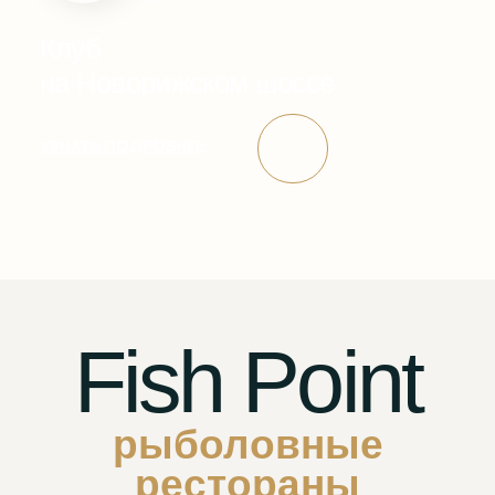
рестораны
Клуб на Симферопольском шоссе
FISH POINT
Доставка: +7 (967) 219-89-14
Ресторан: +7 (495) 782-23-34
Московская область, городской округ Подольск,
деревня Бережки,а/д М-2-Крым 41-й км
Ресторан работает ежедневно с 12:00 до 24:00
PROKAVKAZ
Доставка: +7 (967) 219-89-14
Ресторан: +7 (495) 782-23-34
Московская область, городской округ Подольск,
деревня Бережки,а/д М-2-Крым 41-й км
Ресторан работает ежедневно с 12:00 до 24:00
Клуб на Новорижском шоссе