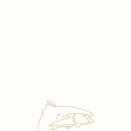
ДОСТАВКА
МЕНЮ
Создаем историю с 1991 года
Более 30 лет готовим
блюда из речной рыбы
утреннего отлова
и российских
морепродуктов
Приглашаем вас в загородные рыбные